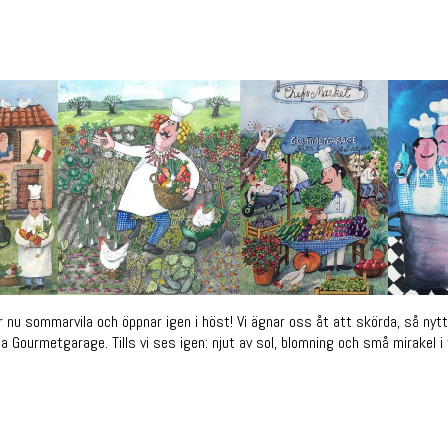
 nu sommarvila och öppnar igen i höst! Vi ägnar oss åt att skörda, så nyt
a Gourmetgarage. Tills vi ses igen: njut av sol, blomning och små mirakel i